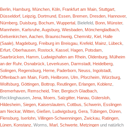
Berlin
,
Hamburg
,
München
,
Köln
,
Frankfurt am Main
,
Stuttgart
,
Düsseldorf
,
Leipzig
,
Dortmund
,
Essen
,
Bremen
,
Dresden
,
Hannover
,
Nürnberg
,
Duisburg
,
Bochum
,
Wuppertal
, Bielefeld,
Bonn
,
Münster
,
Mannheim
,
Karlsruhe
,
Augsburg
,
Wiesbaden
,
Mönchengladbach
,
Gelsenkirchen
,
Aachen
,
Braunschweig
,
Chemnitz
,
Kiel
,
Halle
(Saale)
,
Magdeburg
,
Freiburg im Breisgau
,
Krefeld
,
Mainz
,
Lübeck
,
Erfurt
,
Oberhausen
,
Rostock
,
Kassel
,
Hagen
,
Potsdam
,
Saarbrücken
,
Hamm
,
Ludwigshafen am Rhein
,
Oldenburg
,
Mülheim
an der Ruhr
,
Osnabrück
,
Leverkusen
,
Darmstadt
,
Heidelberg
,
Solingen
,
Regensburg
,
Herne
,
Paderborn
,
Neuss
,
Ingolstadt
,
Offenbach am Main
,
Fürth
,
Heilbronn
,
Ulm
,
Pforzheim
,
Würzburg
,
Wolfsburg
,
Göttingen
,
Bottrop
,
Reutlingen
,
Erlangen
,
Koblenz
,
Bremerhaven
,
Remscheid
,
Trier
,
Bergisch Gladbach
,
Recklinghausen,
Jena
,
Moers
,
Salzgitter
,
Hanau
,
Gütersloh
,
Hildesheim
,
Siegen
,
Kaiserslautern
,
Cottbus
,
Schwerin
,
Esslingen
am Neckar
,
Witten
,
Gießen
,
Ludwigsburg
,
Gera
,
Tübingen
,
Düren
,
Flensburg
,
Iserlohn
,
Villingen-Schwenningen
,
Zwickau
,
Ratingen
,
Lünen
,
Konstanz
, Worms,
Marl
,
Schwerte
,
Metzingen
und natürlich