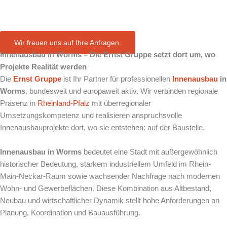
in Worms
Wir freuen uns auf Ihre Anfragen.
Innenausbau in Worms – Die Ernst Gruppe setzt dort um, wo
Projekte Realität werden
Die
Ernst Gruppe
ist Ihr Partner für professionellen
Innenausbau
in
Worms
, bundesweit und europaweit aktiv. Wir verbinden regionale
Präsenz in
Rheinland-Pfalz
mit überregionaler
Umsetzungskompetenz und realisieren anspruchsvolle
Innenausbauprojekte dort, wo sie entstehen: auf der Baustelle.
Innenausbau in Worms
bedeutet eine Stadt mit außergewöhnlich
historischer Bedeutung, starkem industriellem Umfeld im Rhein-
Main-Neckar-Raum sowie wachsender Nachfrage nach modernen
Wohn- und Gewerbeflächen. Diese Kombination aus Altbestand,
Neubau und wirtschaftlicher Dynamik stellt hohe Anforderungen an
Planung, Koordination und Bauausführung.