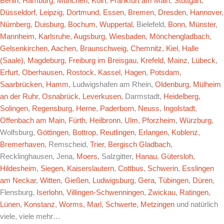
Berlin
,
Hamburg
,
München
,
Köln
,
Frankfurt am Main
,
Stuttgart
,
Düsseldorf
,
Leipzig
,
Dortmund
,
Essen
,
Bremen
,
Dresden
,
Hannover
,
Nürnberg
,
Duisburg
,
Bochum
,
Wuppertal
, Bielefeld,
Bonn
,
Münster
,
Mannheim
,
Karlsruhe
,
Augsburg
,
Wiesbaden
,
Mönchengladbach
,
Gelsenkirchen
,
Aachen
,
Braunschweig
,
Chemnitz
,
Kiel
,
Halle
(Saale)
,
Magdeburg
,
Freiburg im Breisgau
,
Krefeld
,
Mainz
,
Lübeck
,
Erfurt
,
Oberhausen
,
Rostock
,
Kassel
,
Hagen
,
Potsdam
,
Saarbrücken
,
Hamm
, Ludwigshafen am Rhein,
Oldenburg
,
Mülheim
an der Ruhr
,
Osnabrück
,
Leverkusen
, Darmstadt,
Heidelberg
,
Solingen
,
Regensburg
,
Herne
,
Paderborn
,
Neuss
,
Ingolstadt
,
Offenbach am Main
,
Fürth
,
Heilbronn
,
Ulm
,
Pforzheim
,
Würzburg
,
Wolfsburg,
Göttingen
,
Bottrop
,
Reutlingen
,
Erlangen
,
Koblenz
,
Bremerhaven
, Remscheid,
Trier
,
Bergisch Gladbach
,
Recklinghausen, Jena,
Moers
, Salzgitter,
Hanau
,
Gütersloh
,
Hildesheim
,
Siegen
,
Kaiserslautern
,
Cottbus
,
Schwerin
,
Esslingen
am Neckar
,
Witten
,
Gießen
,
Ludwigsburg
,
Gera
,
Tübingen
,
Düren
,
Flensburg,
Iserlohn
,
Villingen-Schwenningen
,
Zwickau
,
Ratingen
,
Lünen
,
Konstanz
,
Worms
,
Marl
,
Schwerte
,
Metzingen
und natürlich
viele, viele mehr…