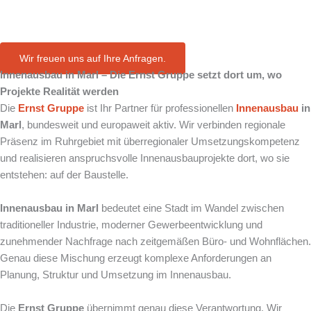
in Marl
Wir freuen uns auf Ihre Anfragen.
Innenausbau in Marl – Die Ernst Gruppe setzt dort um, wo
Projekte Realität werden
Die
Ernst Gruppe
ist Ihr Partner für professionellen
Innenausbau
in
Marl
, bundesweit und europaweit aktiv. Wir verbinden regionale
Präsenz im Ruhrgebiet mit überregionaler Umsetzungskompetenz
und realisieren anspruchsvolle Innenausbauprojekte dort, wo sie
entstehen: auf der Baustelle.
Innenausbau in Marl
bedeutet eine Stadt im Wandel zwischen
traditioneller Industrie, moderner Gewerbeentwicklung und
zunehmender Nachfrage nach zeitgemäßen Büro- und Wohnflächen.
Genau diese Mischung erzeugt komplexe Anforderungen an
Planung, Struktur und Umsetzung im Innenausbau.
Die
Ernst Gruppe
übernimmt genau diese Verantwortung. Wir