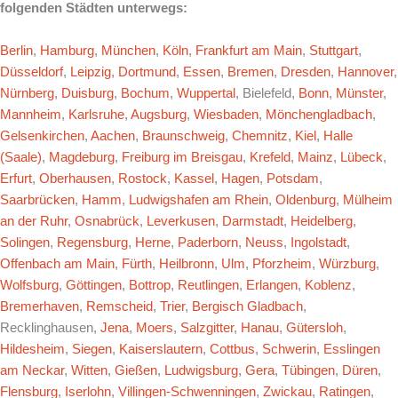
folgenden Städten unterwegs:
Berlin
,
Hamburg
,
München
,
Köln
,
Frankfurt am Main
,
Stuttgart
,
Düsseldorf
,
Leipzig
,
Dortmund
,
Essen
,
Bremen
,
Dresden
,
Hannover
,
Nürnberg
,
Duisburg
,
Bochum
,
Wuppertal
, Bielefeld,
Bonn
,
Münster
,
Mannheim
,
Karlsruhe
,
Augsburg
,
Wiesbaden
,
Mönchengladbach
,
Gelsenkirchen
,
Aachen
,
Braunschweig
,
Chemnitz
,
Kiel
,
Halle
(Saale)
,
Magdeburg
,
Freiburg im Breisgau
,
Krefeld
,
Mainz
,
Lübeck
,
Erfurt
,
Oberhausen
,
Rostock
,
Kassel
,
Hagen
,
Potsdam
,
Saarbrücken
,
Hamm
,
Ludwigshafen am Rhein
,
Oldenburg
,
Mülheim
an der Ruhr
,
Osnabrück
,
Leverkusen
,
Darmstadt
,
Heidelberg
,
Solingen
,
Regensburg
,
Herne
,
Paderborn
,
Neuss
,
Ingolstadt
,
Offenbach am Main
,
Fürth
,
Heilbronn
,
Ulm
,
Pforzheim
,
Würzburg
,
Wolfsburg
,
Göttingen
,
Bottrop
,
Reutlingen
,
Erlangen
,
Koblenz
,
Bremerhaven
,
Remscheid
,
Trier
,
Bergisch Gladbach
,
Recklinghausen,
Jena
,
Moers
,
Salzgitter
,
Hanau
,
Gütersloh
,
Hildesheim
,
Siegen
,
Kaiserslautern
,
Cottbus
,
Schwerin
,
Esslingen
am Neckar
,
Witten
,
Gießen
,
Ludwigsburg
,
Gera
,
Tübingen
,
Düren
,
Flensburg
,
Iserlohn
,
Villingen-Schwenningen
,
Zwickau
,
Ratingen
,