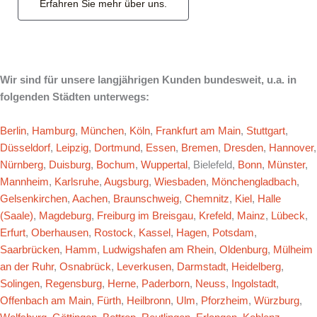
Erfahren Sie mehr über uns.
Wir sind für unsere langjährigen Kunden bundesweit, u.a. in
folgenden Städten unterwegs:
Berlin
,
Hamburg
,
München
,
Köln
,
Frankfurt am Main
,
Stuttgart
,
Düsseldorf
,
Leipzig
,
Dortmund
,
Essen
,
Bremen
,
Dresden
,
Hannover
,
Nürnberg
,
Duisburg
,
Bochum
,
Wuppertal
, Bielefeld,
Bonn
,
Münster
,
Mannheim
,
Karlsruhe
,
Augsburg
,
Wiesbaden
,
Mönchengladbach
,
Gelsenkirchen
,
Aachen
,
Braunschweig
,
Chemnitz
,
Kiel
,
Halle
(Saale)
,
Magdeburg
,
Freiburg im Breisgau
,
Krefeld
,
Mainz
,
Lübeck
,
Erfurt
,
Oberhausen
,
Rostock
,
Kassel
,
Hagen
,
Potsdam
,
Saarbrücken
,
Hamm
,
Ludwigshafen am Rhein
,
Oldenburg
,
Mülheim
an der Ruhr
,
Osnabrück
,
Leverkusen
,
Darmstadt
,
Heidelberg
,
Solingen
,
Regensburg
,
Herne
,
Paderborn
,
Neuss
,
Ingolstadt
,
Offenbach am Main
,
Fürth
,
Heilbronn
,
Ulm
,
Pforzheim
,
Würzburg
,