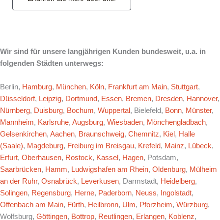
Wir sind für unsere langjährigen Kunden bundesweit, u.a. in
folgenden Städten unterwegs:
Berlin,
Hamburg
,
München
,
Köln
,
Frankfurt am Main
,
Stuttgart
,
Düsseldorf
,
Leipzig
,
Dortmund
,
Essen
,
Bremen
,
Dresden
,
Hannover
,
Nürnberg
,
Duisburg
,
Bochum
,
Wuppertal
, Bielefeld,
Bonn
,
Münster
,
Mannheim
,
Karlsruhe
,
Augsburg
,
Wiesbaden
,
Mönchengladbach
,
Gelsenkirchen
,
Aachen
,
Braunschweig
,
Chemnitz
,
Kiel
,
Halle
(Saale)
,
Magdeburg
,
Freiburg im Breisgau
,
Krefeld
,
Mainz
,
Lübeck
,
Erfurt
,
Oberhausen
,
Rostock
,
Kassel
,
Hagen
, Potsdam,
Saarbrücken
,
Hamm
,
Ludwigshafen am Rhein
,
Oldenburg
,
Mülheim
an der Ruhr
,
Osnabrück
,
Leverkusen
, Darmstadt,
Heidelberg
,
Solingen
,
Regensburg
,
Herne
,
Paderborn
,
Neuss
,
Ingolstadt
,
Offenbach am Main
,
Fürth
,
Heilbronn
,
Ulm
,
Pforzheim
,
Würzburg
,
Wolfsburg,
Göttingen
,
Bottrop
,
Reutlingen
,
Erlangen
,
Koblenz
,