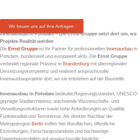
in Potsdam
Wir freuen uns auf Ihre Anfragen.
Innenausbau in
Potsdam
– Die Ernst Gruppe setzt dort um, wo
Projekte Realität werden
Die
Ernst Gruppe
ist Ihr Partner für professionellen
Innenausbau
in
Potsdam, bundesweit und europaweit aktiv. Die
Ernst Gruppe
verbindet regionale Präsenz in
Brandenburg
mit überregionaler
Umsetzungskompetenz und realisiert anspruchsvolle
Innenausbauprojekte dort, wo sie entstehen auf der Baustelle.
Innenausbau in Potsdam
bedeutet Regierungsstandort, UNESCO-
geprägte Stadtarchitektur, wachsende Wissenschafts- und
Verwaltungsstrukturen sowie hohe Anforderungen an Qualität,
Funktionalität und Termintreue. Als direkter Nachbar der
Metropolregion
Berlin
treffen hier Büroflächen, öffentliche
Einrichtungen, Forschungsstandorte und hochwertige
Gewerbeimmobilien auf anspruchsvolle bauliche