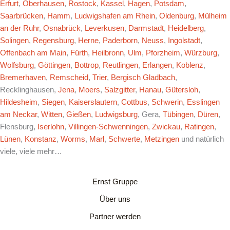
Erfurt
,
Oberhausen
,
Rostock
,
Kassel
,
Hagen
,
Potsdam
,
Saarbrücken
,
Hamm
,
Ludwigshafen am Rhein
,
Oldenburg
,
Mülheim
an der Ruhr
,
Osnabrück
,
Leverkusen
,
Darmstadt
,
Heidelberg
,
Solingen
,
Regensburg
,
Herne
,
Paderborn
,
Neuss
,
Ingolstadt
,
Offenbach am Main
,
Fürth
,
Heilbronn
,
Ulm
,
Pforzheim
,
Würzburg
,
Wolfsburg
,
Göttingen
,
Bottrop
,
Reutlingen
,
Erlangen
,
Koblenz
,
Bremerhaven
,
Remscheid
,
Trier
,
Bergisch Gladbach
,
Recklinghausen,
Jena
,
Moers
,
Salzgitter
,
Hanau
,
Gütersloh
,
Hildesheim
,
Siegen
,
Kaiserslautern
,
Cottbus
,
Schwerin
,
Esslingen
am Neckar
,
Witten
,
Gießen
,
Ludwigsburg
, Gera,
Tübingen
,
Düren
,
Flensburg,
Iserlohn
,
Villingen-Schwenningen
,
Zwickau
,
Ratingen
,
Lünen
,
Konstanz
,
Worms
,
Marl
,
Schwerte
,
Metzingen
und natürlich
viele, viele mehr…
Ernst Gruppe
Über uns
Partner werden