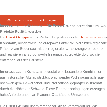
in Konstanz
Wir freuen uns auf Ihre Anfragen.
Innenausbau in Konstanz – Die Ernst Gruppe setzt dort um, wo
Projekte Realität werden
Die
Ernst Gruppe
ist Ihr Partner für professionellen
Innenausbau
in
Konstanz
, bundesweit und europaweit aktiv. Wir verbinden regionale
Präsenz am Bodensee mit überregionaler Umsetzungskompetenz
und realisieren anspruchsvolle Innenausbauprojekte dort, wo sie
entstehen: auf der Baustelle.
Innenausbau in Konstanz
bedeutet eine besondere Kombination
aus historischer Altstadtstruktur, wachsender Wohnraumnachfrage,
hochwertigem Gewerbebau und international geprägter Wirtschaft
durch die Nähe zur Schweiz. Diese Rahmenbedingungen erzeugen
hohe Anforderungen an Planung, Qualität und Umsetzung.
Die
Ernst Gruppe
übernimmt genau diese Verantwortung. Wir