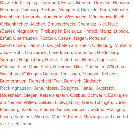
Düsseldorf
,
Leipzig
,
Dortmund
,
Essen
,
Bremen
,
Dresden
,
Hannover
,
Nürnberg
,
Duisburg
,
Bochum
,
Wuppertal
, Bielefeld,
Bonn
,
Münster
,
Mannheim
,
Karlsruhe
,
Augsburg
,
Wiesbaden
,
Mönchengladbach
,
Gelsenkirchen
,
Aachen
,
Braunschweig
,
Chemnitz
,
Kiel
,
Halle
(Saale)
,
Magdeburg
,
Freiburg im Breisgau
,
Krefeld
,
Mainz
,
Lübeck
,
Erfurt
,
Oberhausen
,
Rostock
,
Kassel
,
Hagen
,
Potsdam
,
Saarbrücken
,
Hamm
,
Ludwigshafen am Rhein
,
Oldenburg
,
Mülheim
an der Ruhr
,
Osnabrück
,
Leverkusen
,
Darmstadt
,
Heidelberg
,
Solingen
,
Regensburg
,
Herne
,
Paderborn
,
Neuss
,
Ingolstadt
,
Offenbach am Main
,
Fürth
,
Heilbronn
,
Ulm
,
Pforzheim
,
Würzburg
,
Wolfsburg
,
Göttingen
,
Bottrop
,
Reutlingen
,
Erlangen
,
Koblenz
,
Bremerhaven
,
Remscheid
,
Trier
,
Bergisch Gladbach
,
Recklinghausen,
Jena
,
Moers
,
Salzgitter
,
Hanau
,
Gütersloh
,
Hildesheim
,
Siegen
,
Kaiserslautern
,
Cottbus
,
Schwerin
,
Esslingen
am Neckar
,
Witten
,
Gießen
,
Ludwigsburg
,
Gera
,
Tübingen
,
Düren
,
Flensburg
,
Iserlohn
,
Villingen-Schwenningen
,
Zwickau
,
Ratingen
,
Lünen
, Konstanz,
Worms
,
Marl
,
Schwerte
,
Metzingen
und natürlich
viele, viele mehr…