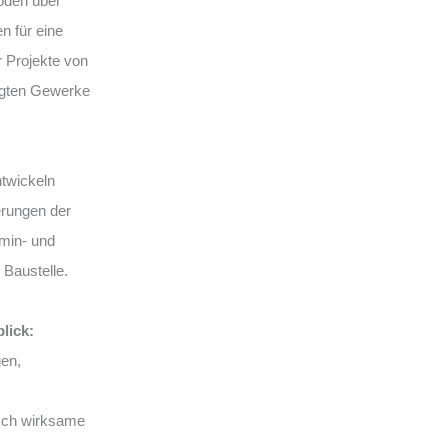
Boden über
n für eine
r Projekte von
iligten Gewerke
ntwickeln
erungen der
rmin- und
 Baustelle.
lick:
en,
sch wirksame