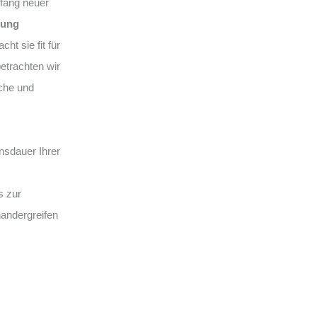
fang neuer
rung
ht sie fit für
betrachten wir
sche und
nsdauer Ihrer
s zur
nandergreifen