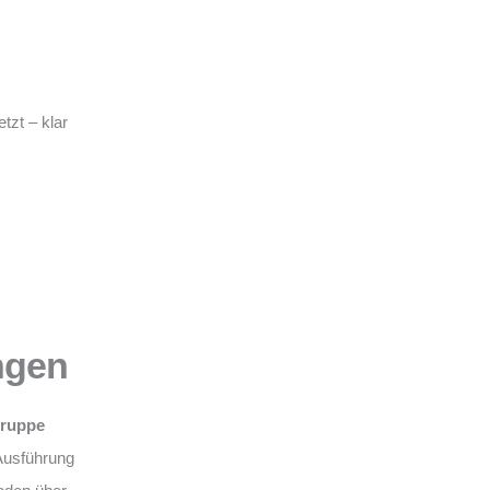
tzt – klar
ngen
Gruppe
Ausführung