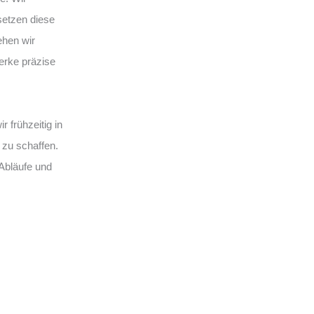
setzen diese
ehen wir
erke präzise
 frühzeitig in
 zu schaffen.
 Abläufe und