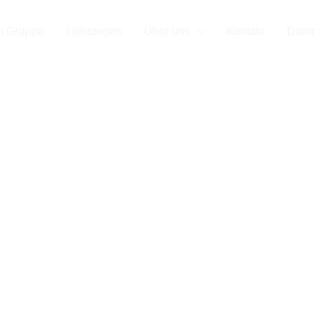
d Ihr Par
t Gruppe
Leistungen
Über uns
Kontakt
Date
enausbau
uttgart