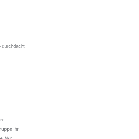
– durchdacht
er
ruppe
Ihr
e. Wir