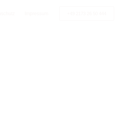
tner
nschutz
Impressum
+49 2173 26 50 444
 in