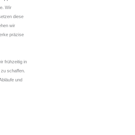
e. Wir
setzen diese
ehen wir
erke präzise
 frühzeitig in
 zu schaffen.
 Abläufe und