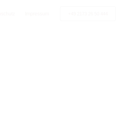
tner
nschutz
Impressum
+49 2173 26 50 444
 in