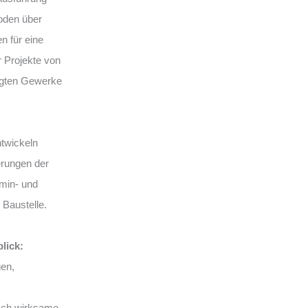
Boden über
n für eine
r Projekte von
iligten Gewerke
ntwickeln
erungen der
rmin- und
 Baustelle.
lick:
en,
sch wirksame