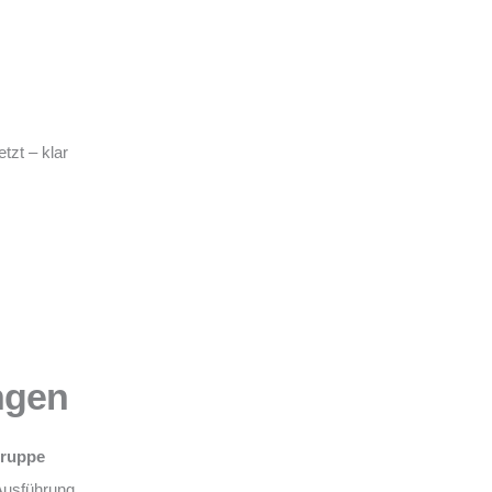
tzt – klar
ngen
Gruppe
Ausführung