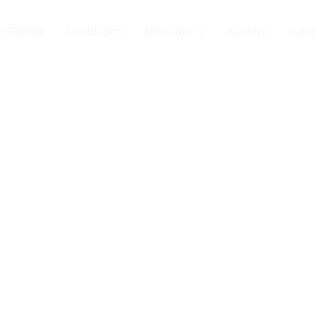
d Ihr Par
t Gruppe
Leistungen
Über uns
Kontakt
Date
enausbau
rmstadt