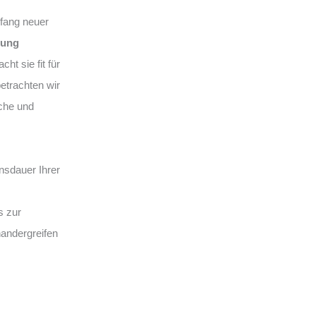
fang neuer
rung
ht sie fit für
betrachten wir
sche und
nsdauer Ihrer
s zur
nandergreifen