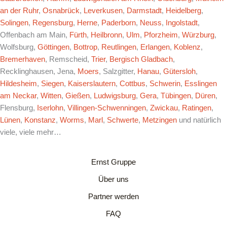
an der Ruhr
,
Osnabrück
,
Leverkusen
,
Darmstadt
,
Heidelberg
,
Solingen
,
Regensburg
,
Herne
,
Paderborn
,
Neuss
,
Ingolstadt
,
Offenbach am Main,
Fürth
,
Heilbronn
,
Ulm
,
Pforzheim
,
Würzburg
,
Wolfsburg,
Göttingen
,
Bottrop
,
Reutlingen
,
Erlangen
,
Koblenz
,
Bremerhaven
, Remscheid,
Trier
,
Bergisch Gladbach
,
Recklinghausen, Jena,
Moers
, Salzgitter,
Hanau
,
Gütersloh
,
Hildesheim
,
Siegen
,
Kaiserslautern
,
Cottbus
,
Schwerin
,
Esslingen
am Neckar
,
Witten
,
Gießen
,
Ludwigsburg
,
Gera
,
Tübingen
,
Düren
,
Flensburg,
Iserlohn
,
Villingen-Schwenningen
,
Zwickau
,
Ratingen
,
Lünen
,
Konstanz
,
Worms
,
Marl
,
Schwerte
,
Metzingen
und natürlich
viele, viele mehr…
Ernst Gruppe
Über uns
Partner werden
FAQ