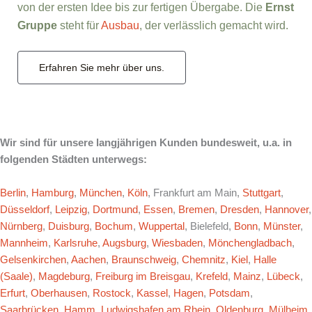
von der ersten Idee bis zur fertigen Übergabe. Die
Ernst
Gruppe
steht für
Ausbau
, der verlässlich gemacht wird.
Erfahren Sie mehr über uns.
Wir sind für unsere langjährigen Kunden bundesweit, u.a. in
folgenden Städten unterwegs:
Berlin
,
Hamburg
,
München
,
Köln
, Frankfurt am Main,
Stuttgart
,
Düsseldorf
,
Leipzig
,
Dortmund
,
Essen
,
Bremen
,
Dresden
,
Hannover
,
Nürnberg
,
Duisburg
,
Bochum
,
Wuppertal
, Bielefeld,
Bonn
,
Münster
,
Mannheim
,
Karlsruhe
,
Augsburg
,
Wiesbaden
,
Mönchengladbach
,
Gelsenkirchen
,
Aachen
,
Braunschweig
,
Chemnitz
,
Kiel
,
Halle
(Saale)
,
Magdeburg
,
Freiburg im Breisgau
,
Krefeld
,
Mainz
,
Lübeck
,
Erfurt
,
Oberhausen
,
Rostock
,
Kassel
,
Hagen
,
Potsdam
,
Saarbrücken
,
Hamm
,
Ludwigshafen am Rhein
,
Oldenburg
,
Mülheim