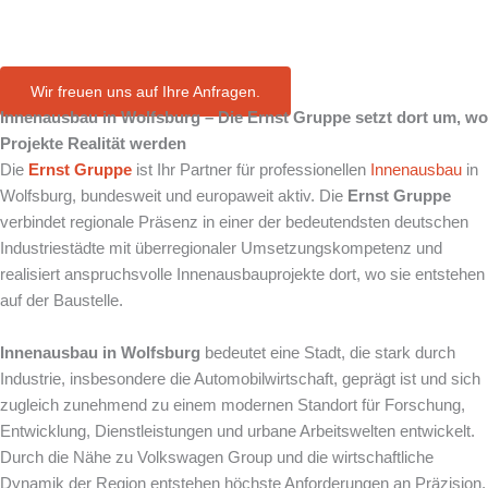
in Wolfsburg
Wir freuen uns auf Ihre Anfragen.
Innenausbau in
Wolfsburg
– Die Ernst Gruppe setzt dort um, wo
Projekte Realität werden
Die
Ernst Gruppe
ist Ihr Partner für professionellen
Innenausbau
in
Wolfsburg, bundesweit und europaweit aktiv. Die
Ernst Gruppe
verbindet regionale Präsenz in einer der bedeutendsten deutschen
Industriestädte mit überregionaler Umsetzungskompetenz und
realisiert anspruchsvolle Innenausbauprojekte dort, wo sie entstehen
auf der Baustelle.
Innenausbau in Wolfsburg
bedeutet eine Stadt, die stark durch
Industrie, insbesondere die Automobilwirtschaft, geprägt ist und sich
zugleich zunehmend zu einem modernen Standort für Forschung,
Entwicklung, Dienstleistungen und urbane Arbeitswelten entwickelt.
Durch die Nähe zu
Volkswagen Group
und die wirtschaftliche
Dynamik der Region entstehen höchste Anforderungen an Präzision,