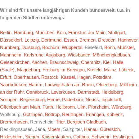
Wir sind für unsere langjährigen Kunden bundesweit, u.a. in
folgenden Städten unterwegs:
Berlin
,
Hamburg
,
München
,
Köln
,
Frankfurt am Main
,
Stuttgart
,
Düsseldorf
,
Leipzig
,
Dortmund
,
Essen
,
Bremen
,
Dresden
,
Hannover
,
Nürnberg
,
Duisburg
,
Bochum
,
Wuppertal
, Bielefeld,
Bonn
,
Münster
,
Mannheim
,
Karlsruhe
,
Augsburg
,
Wiesbaden
,
Mönchengladbach
,
Gelsenkirchen
,
Aachen
,
Braunschweig
,
Chemnitz
,
Kiel
,
Halle
(Saale)
,
Magdeburg
,
Freiburg im Breisgau
,
Krefeld
,
Mainz
,
Lübeck
,
Erfurt
,
Oberhausen
,
Rostock
,
Kassel
,
Hagen
,
Potsdam
,
Saarbrücken
,
Hamm
,
Ludwigshafen am Rhein
,
Oldenburg
,
Mülheim
an der Ruhr
,
Osnabrück
,
Leverkusen
,
Darmstadt
,
Heidelberg
,
Solingen
,
Regensburg
,
Herne
,
Paderborn
,
Neuss
,
Ingolstadt
,
Offenbach am Main
,
Fürth
,
Heilbronn
,
Ulm
,
Pforzheim
,
Würzburg
,
Wolfsburg,
Göttingen
,
Bottrop
,
Reutlingen
,
Erlangen
,
Koblenz
,
Bremerhaven
, Remscheid,
Trier
,
Bergisch Gladbach
,
Recklinghausen, Jena,
Moers
, Salzgitter,
Hanau
,
Gütersloh
,
Hildesheim
,
Siegen
,
Kaiserslautern
,
Cottbus
,
Schwerin
,
Esslingen