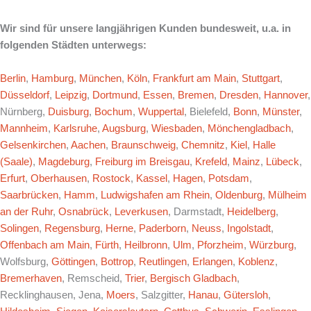
Wir sind für unsere langjährigen Kunden bundesweit, u.a. in
folgenden Städten unterwegs:
Berlin
,
Hamburg
,
München
,
Köln
,
Frankfurt am Main
,
Stuttgart
,
Düsseldorf
,
Leipzig
,
Dortmund
,
Essen
,
Bremen
,
Dresden
,
Hannover
,
Nürnberg,
Duisburg
,
Bochum
,
Wuppertal
, Bielefeld,
Bonn
,
Münster
,
Mannheim
,
Karlsruhe
,
Augsburg
,
Wiesbaden
,
Mönchengladbach
,
Gelsenkirchen
,
Aachen
,
Braunschweig
,
Chemnitz
,
Kiel
,
Halle
(Saale)
,
Magdeburg
,
Freiburg im Breisgau
,
Krefeld
,
Mainz
,
Lübeck
,
Erfurt
,
Oberhausen
,
Rostock
,
Kassel
,
Hagen
,
Potsdam
,
Saarbrücken
,
Hamm
,
Ludwigshafen am Rhein
,
Oldenburg
,
Mülheim
an der Ruhr
,
Osnabrück
,
Leverkusen
, Darmstadt,
Heidelberg
,
Solingen
,
Regensburg
,
Herne
,
Paderborn
,
Neuss
,
Ingolstadt
,
Offenbach am Main
,
Fürth
,
Heilbronn
,
Ulm
,
Pforzheim
,
Würzburg
,
Wolfsburg,
Göttingen
,
Bottrop
,
Reutlingen
,
Erlangen
,
Koblenz
,
Bremerhaven
, Remscheid,
Trier
,
Bergisch Gladbach
,
Recklinghausen, Jena,
Moers
, Salzgitter,
Hanau
,
Gütersloh
,