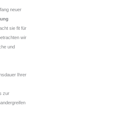
fang neuer
rung
ht sie fit für
betrachten wir
sche und
nsdauer Ihrer
s zur
nandergreifen