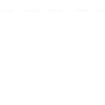
d Ihr Par
t Gruppe
Leistungen
Über uns
Kontakt
Date
enausbau
achen