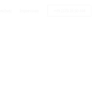
tner
nschutz
Impressum
+49 2173 26 50 444
 in