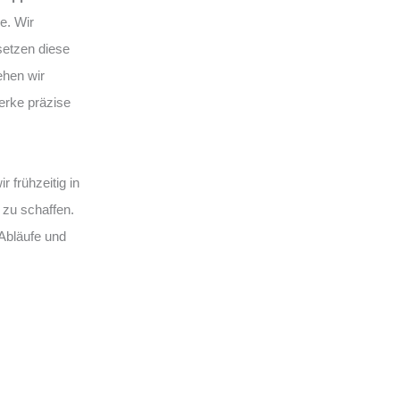
e. Wir
setzen diese
ehen wir
erke präzise
 frühzeitig in
 zu schaffen.
 Abläufe und