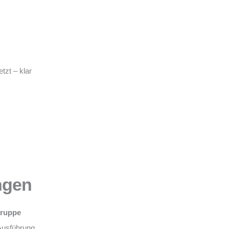
tzt – klar
ngen
Gruppe
Ausführung