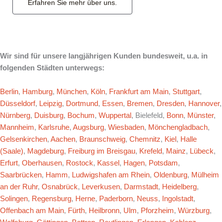
Erfahren Sie mehr über uns.
Wir sind für unsere langjährigen Kunden bundesweit, u.a. in
folgenden Städten unterwegs:
Berlin
,
Hamburg
,
München
,
Köln
,
Frankfurt am Main
,
Stuttgart
,
Düsseldorf
,
Leipzig
,
Dortmund
,
Essen
,
Bremen
,
Dresden
,
Hannover
,
Nürnberg
,
Duisburg
,
Bochum
,
Wuppertal
, Bielefeld,
Bonn
,
Münster
,
Mannheim
,
Karlsruhe
,
Augsburg
,
Wiesbaden
,
Mönchengladbach
,
Gelsenkirchen
,
Aachen
,
Braunschweig
,
Chemnitz
,
Kiel
,
Halle
(Saale)
,
Magdeburg
,
Freiburg im Breisgau
,
Krefeld
,
Mainz
,
Lübeck
,
Erfurt
,
Oberhausen
,
Rostock
,
Kassel
,
Hagen
,
Potsdam
,
Saarbrücken
,
Hamm
,
Ludwigshafen am Rhein
,
Oldenburg
,
Mülheim
an der Ruhr
,
Osnabrück
,
Leverkusen
,
Darmstadt
,
Heidelberg
,
Solingen
,
Regensburg
,
Herne
,
Paderborn
,
Neuss
,
Ingolstadt
,
Offenbach am Main
,
Fürth
,
Heilbronn
,
Ulm
,
Pforzheim
,
Würzburg
,