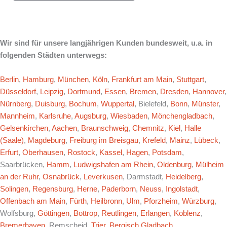
Wir sind für unsere langjährigen Kunden bundesweit, u.a. in
folgenden Städten unterwegs:
Berlin
,
Hamburg
,
München
,
Köln
,
Frankfurt am Main
,
Stuttgart
,
Düsseldorf
,
Leipzig
,
Dortmund
,
Essen
,
Bremen
,
Dresden
,
Hannover
,
Nürnberg
,
Duisburg
,
Bochum
,
Wuppertal
, Bielefeld,
Bonn
,
Münster
,
Mannheim
,
Karlsruhe
,
Augsburg
,
Wiesbaden
,
Mönchengladbach
,
Gelsenkirchen
,
Aachen
,
Braunschweig
,
Chemnitz
,
Kiel
,
Halle
(Saale)
,
Magdeburg
,
Freiburg im Breisgau
,
Krefeld
,
Mainz
,
Lübeck
,
Erfurt
,
Oberhausen
,
Rostock
,
Kassel
,
Hagen
,
Potsdam
,
Saarbrücken,
Hamm
,
Ludwigshafen am Rhein
,
Oldenburg
,
Mülheim
an der Ruhr
,
Osnabrück
,
Leverkusen
, Darmstadt,
Heidelberg
,
Solingen
,
Regensburg
,
Herne
,
Paderborn
,
Neuss
,
Ingolstadt
,
Offenbach am Main
,
Fürth
,
Heilbronn
,
Ulm
,
Pforzheim
,
Würzburg
,
Wolfsburg,
Göttingen
,
Bottrop
,
Reutlingen
,
Erlangen
,
Koblenz
,
Bremerhaven
, Remscheid,
Trier
,
Bergisch Gladbach
,