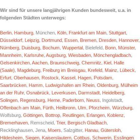
Wir sind für unsere langjährigen Kunden bundesweit, u.a. in
folgenden Städten unterwegs:
Berlin
,
Hamburg
, München,
Köln
,
Frankfurt am Main
,
Stuttgart
,
Düsseldorf
,
Leipzig
,
Dortmund
,
Essen
,
Bremen
,
Dresden
,
Hannover
,
Nürnberg
,
Duisburg
,
Bochum
,
Wuppertal
, Bielefeld,
Bonn
,
Münster
,
Mannheim
,
Karlsruhe
,
Augsburg
,
Wiesbaden
,
Mönchengladbach
,
Gelsenkirchen
,
Aachen
,
Braunschweig
,
Chemnitz
,
Kiel
,
Halle
(Saale)
,
Magdeburg
,
Freiburg im Breisgau
,
Krefeld
,
Mainz
,
Lübeck
,
Erfurt
,
Oberhausen
,
Rostock
,
Kassel
,
Hagen
,
Potsdam
,
Saarbrücken
,
Hamm
,
Ludwigshafen am Rhein
,
Oldenburg
,
Mülheim
an der Ruhr
,
Osnabrück
,
Leverkusen
,
Darmstadt
,
Heidelberg
,
Solingen
,
Regensburg
,
Herne
,
Paderborn
,
Neuss
, Ingolstadt,
Offenbach am Main
,
Fürth
,
Heilbronn
,
Ulm
,
Pforzheim
,
Würzburg
,
Wolfsburg,
Göttingen
,
Bottrop
,
Reutlingen
,
Erlangen
,
Koblenz
,
Bremerhaven
, Remscheid,
Trier
,
Bergisch Gladbach
,
Recklinghausen, Jena,
Moers
, Salzgitter,
Hanau
,
Gütersloh
,
Hildesheim
,
Siegen
,
Kaiserslautern
,
Cottbus
,
Schwerin
,
Esslingen