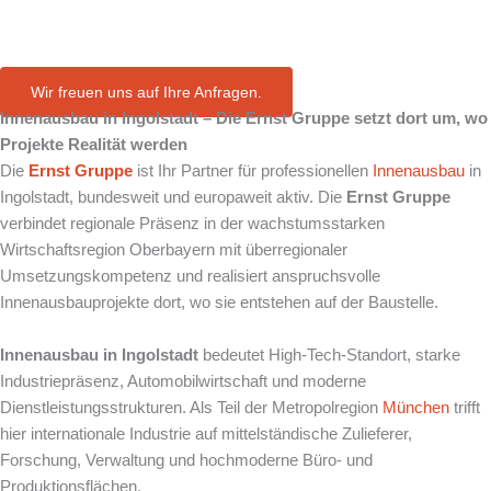
in Ingolstadt
Wir freuen uns auf Ihre Anfragen.
Innenausbau in
Ingolstadt
– Die Ernst Gruppe setzt dort um, wo
Projekte Realität werden
Die
Ernst Gruppe
ist Ihr Partner für professionellen
Innenausbau
in
Ingolstadt, bundesweit und europaweit aktiv. Die
Ernst Gruppe
verbindet regionale Präsenz in der wachstumsstarken
Wirtschaftsregion Oberbayern mit überregionaler
Umsetzungskompetenz und realisiert anspruchsvolle
Innenausbauprojekte dort, wo sie entstehen auf der Baustelle.
Innenausbau in Ingolstadt
bedeutet High-Tech-Standort, starke
Industriepräsenz, Automobilwirtschaft und moderne
Dienstleistungsstrukturen. Als Teil der Metropolregion
München
trifft
hier internationale Industrie auf mittelständische Zulieferer,
Forschung, Verwaltung und hochmoderne Büro- und
Produktionsflächen.