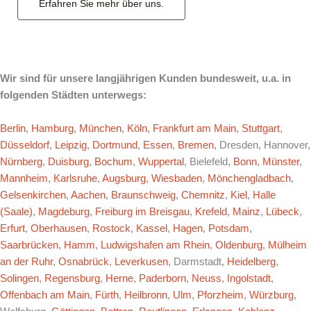
Erfahren Sie mehr über uns.
Wir sind für unsere langjährigen Kunden bundesweit, u.a. in
folgenden Städten unterwegs:
Berlin
,
Hamburg
,
München
,
Köln
,
Frankfurt am Main
,
Stuttgart
,
Düsseldorf
,
Leipzig
,
Dortmund
,
Essen
,
Bremen
, Dresden, Hannover,
Nürnberg
,
Duisburg
,
Bochum
,
Wuppertal
, Bielefeld,
Bonn
,
Münster
,
Mannheim
,
Karlsruhe
,
Augsburg
,
Wiesbaden
,
Mönchengladbach
,
Gelsenkirchen
,
Aachen
,
Braunschweig
,
Chemnitz
,
Kiel
,
Halle
(Saale)
,
Magdeburg
,
Freiburg im Breisgau
,
Krefeld
,
Mainz
,
Lübeck
,
Erfurt
,
Oberhausen
,
Rostock
,
Kassel
,
Hagen
,
Potsdam
,
Saarbrücken
,
Hamm
,
Ludwigshafen am Rhein
,
Oldenburg
,
Mülheim
an der Ruhr
,
Osnabrück
,
Leverkusen
, Darmstadt,
Heidelberg
,
Solingen
,
Regensburg
,
Herne
,
Paderborn
,
Neuss
,
Ingolstadt
,
Offenbach am Main
,
Fürth
,
Heilbronn
,
Ulm
,
Pforzheim
,
Würzburg
,