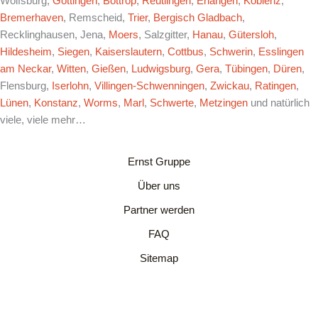
Wolfsburg,
Göttingen
,
Bottrop
,
Reutlingen
,
Erlangen
,
Koblenz
,
Bremerhaven
, Remscheid,
Trier
,
Bergisch Gladbach
,
Recklinghausen, Jena,
Moers
, Salzgitter,
Hanau
,
Gütersloh
,
Hildesheim
,
Siegen
,
Kaiserslautern
,
Cottbus
,
Schwerin
,
Esslingen
am Neckar
,
Witten
,
Gießen
,
Ludwigsburg
,
Gera
,
Tübingen
,
Düren
,
Flensburg,
Iserlohn
,
Villingen-Schwenningen
,
Zwickau
,
Ratingen
,
Lünen
,
Konstanz
,
Worms
,
Marl
,
Schwerte
,
Metzingen
und natürlich
viele, viele mehr…
Ernst Gruppe
Über uns
Partner werden
FAQ
Sitemap