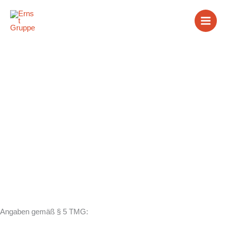
Zum
Inhalt
springen
Impressum
Angaben gemäß § 5 TMG: