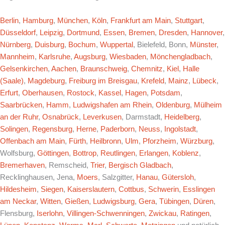
Berlin
,
Hamburg
,
München
,
Köln
,
Frankfurt am Main
,
Stuttgart
,
Düsseldorf
,
Leipzig
,
Dortmund
,
Essen
,
Bremen
,
Dresden
,
Hannover
,
Nürnberg
,
Duisburg
,
Bochum
,
Wuppertal
, Bielefeld, Bonn,
Münster
,
Mannheim
,
Karlsruhe
,
Augsburg
,
Wiesbaden
,
Mönchengladbach
,
Gelsenkirchen
,
Aachen
,
Braunschweig
,
Chemnitz
,
Kiel
,
Halle
(Saale)
,
Magdeburg
,
Freiburg im Breisgau
,
Krefeld
,
Mainz
,
Lübeck
,
Erfurt
,
Oberhausen
,
Rostock
,
Kassel
,
Hagen
,
Potsdam
,
Saarbrücken
,
Hamm
,
Ludwigshafen am Rhein
,
Oldenburg
,
Mülheim
an der Ruhr
,
Osnabrück
,
Leverkusen
, Darmstadt,
Heidelberg
,
Solingen
,
Regensburg
,
Herne
,
Paderborn
,
Neuss
,
Ingolstadt
,
Offenbach am Main
,
Fürth
,
Heilbronn
,
Ulm
,
Pforzheim
,
Würzburg
,
Wolfsburg,
Göttingen
,
Bottrop
,
Reutlingen
,
Erlangen
,
Koblenz
,
Bremerhaven
, Remscheid,
Trier
,
Bergisch Gladbach
,
Recklinghausen, Jena,
Moers
, Salzgitter,
Hanau
,
Gütersloh
,
Hildesheim
,
Siegen
,
Kaiserslautern
,
Cottbus
,
Schwerin
,
Esslingen
am Neckar
,
Witten
,
Gießen
,
Ludwigsburg
,
Gera
,
Tübingen
,
Düren
,
Flensburg,
Iserlohn
,
Villingen-Schwenningen
,
Zwickau
,
Ratingen
,