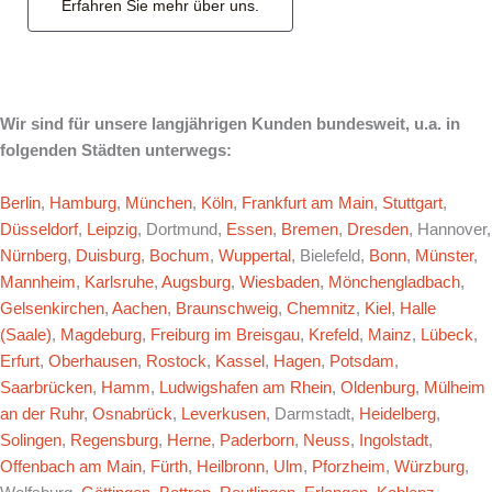
Erfahren Sie mehr über uns.
Wir sind für unsere langjährigen Kunden bundesweit, u.a. in
folgenden Städten unterwegs:
Berlin
,
Hamburg
,
München
,
Köln
,
Frankfurt am Main
,
Stuttgart
,
Düsseldorf
,
Leipzig
, Dortmund,
Essen
,
Bremen
,
Dresden
, Hannover,
Nürnberg
,
Duisburg
,
Bochum
,
Wuppertal
, Bielefeld,
Bonn
,
Münster
,
Mannheim
,
Karlsruhe
,
Augsburg
,
Wiesbaden
,
Mönchengladbach
,
Gelsenkirchen
,
Aachen
,
Braunschweig
,
Chemnitz
,
Kiel
,
Halle
(Saale)
,
Magdeburg
,
Freiburg im Breisgau
,
Krefeld
,
Mainz
,
Lübeck
,
Erfurt
,
Oberhausen
,
Rostock
,
Kassel
,
Hagen
,
Potsdam
,
Saarbrücken
,
Hamm
,
Ludwigshafen am Rhein
,
Oldenburg
,
Mülheim
an der Ruhr
,
Osnabrück
,
Leverkusen
, Darmstadt,
Heidelberg
,
Solingen
,
Regensburg
,
Herne
,
Paderborn
,
Neuss
,
Ingolstadt
,
Offenbach am Main
,
Fürth
,
Heilbronn
,
Ulm
,
Pforzheim
,
Würzburg
,