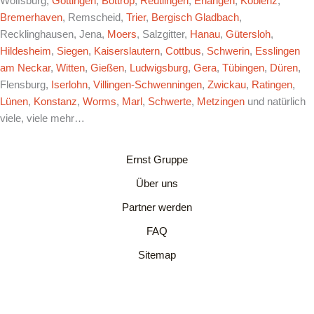
Wolfsburg,
Göttingen
,
Bottrop
,
Reutlingen
,
Erlangen
,
Koblenz
,
Bremerhaven
, Remscheid,
Trier
,
Bergisch Gladbach
,
Recklinghausen, Jena,
Moers
, Salzgitter,
Hanau
,
Gütersloh
,
Hildesheim
,
Siegen
,
Kaiserslautern
,
Cottbus
,
Schwerin
,
Esslingen
am Neckar
,
Witten
,
Gießen
,
Ludwigsburg
,
Gera
,
Tübingen
,
Düren
,
Flensburg,
Iserlohn
,
Villingen-Schwenningen
,
Zwickau
,
Ratingen
,
Lünen
,
Konstanz
,
Worms
,
Marl
,
Schwerte
,
Metzingen
und natürlich
viele, viele mehr…
Ernst Gruppe
Über uns
Partner werden
FAQ
Sitemap