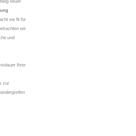
fang neuer
rung
ht sie fit für
betrachten wir
sche und
nsdauer Ihrer
s zur
nandergreifen