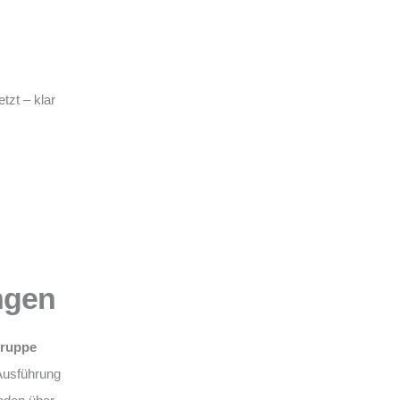
tzt – klar
ngen
Gruppe
Ausführung