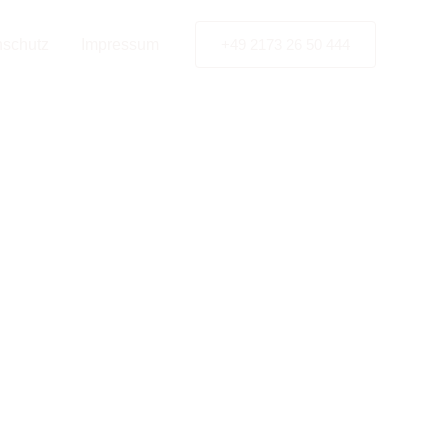
tner
nschutz
Impressum
+49 2173 26 50 444
 in