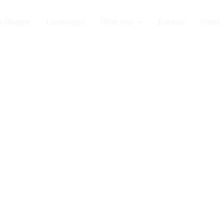
d Ihr Par
t Gruppe
Leistungen
Über uns
Kontakt
Date
enausbau
isburg