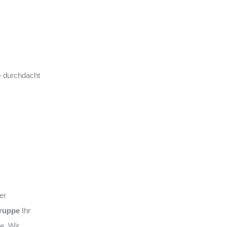
– durchdacht
er
ruppe
Ihr
e. Wir