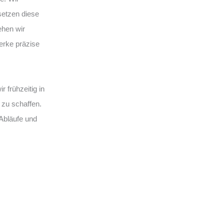
setzen diese
ehen wir
erke präzise
 frühzeitig in
 zu schaffen.
 Abläufe und