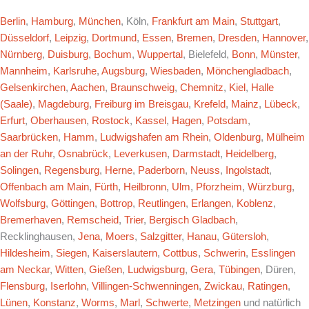
Berlin
,
Hamburg
,
München
, Köln,
Frankfurt am Main
,
Stuttgart
,
Düsseldorf
,
Leipzig
,
Dortmund
,
Essen
,
Bremen
,
Dresden
,
Hannover
,
Nürnberg
,
Duisburg
,
Bochum
,
Wuppertal
, Bielefeld,
Bonn
,
Münster
,
Mannheim
,
Karlsruhe
,
Augsburg
,
Wiesbaden
,
Mönchengladbach
,
Gelsenkirchen
,
Aachen
,
Braunschweig
,
Chemnitz
,
Kiel
,
Halle
(Saale)
,
Magdeburg
,
Freiburg im Breisgau
,
Krefeld
,
Mainz
,
Lübeck
,
Erfurt
,
Oberhausen
,
Rostock
,
Kassel
,
Hagen
,
Potsdam
,
Saarbrücken
,
Hamm
,
Ludwigshafen am Rhein
,
Oldenburg
,
Mülheim
an der Ruhr
,
Osnabrück
,
Leverkusen
,
Darmstadt
,
Heidelberg
,
Solingen
,
Regensburg
,
Herne
,
Paderborn
,
Neuss
,
Ingolstadt
,
Offenbach am Main
,
Fürth
,
Heilbronn
,
Ulm
,
Pforzheim
,
Würzburg
,
Wolfsburg
,
Göttingen
,
Bottrop
,
Reutlingen
,
Erlangen
,
Koblenz
,
Bremerhaven
,
Remscheid
,
Trier
,
Bergisch Gladbach
,
Recklinghausen,
Jena
,
Moers
,
Salzgitter
,
Hanau
,
Gütersloh
,
Hildesheim
,
Siegen
,
Kaiserslautern
,
Cottbus
,
Schwerin
,
Esslingen
am Neckar
,
Witten
,
Gießen
,
Ludwigsburg
,
Gera
,
Tübingen
, Düren,
Flensburg
,
Iserlohn
,
Villingen-Schwenningen
,
Zwickau
,
Ratingen
,
Lünen
,
Konstanz
,
Worms
,
Marl
,
Schwerte
,
Metzingen
und natürlich