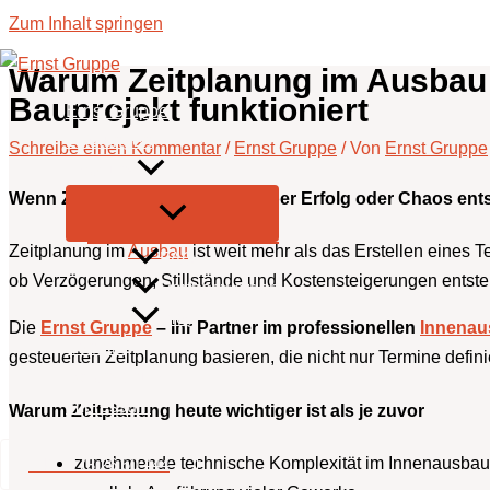
Zum Inhalt springen
Warum Zeitplanung im Ausbau e
Bauprojekt funktioniert
Ernst Gruppe
Leistungen
Schreibe einen Kommentar
/
Ernst Gruppe
/ Von
Ernst Gruppe
Über uns
Wenn Zeitplanung im Ausbau über Erfolg oder Chaos ent
Zeitplanung im
Ausbau
ist weit mehr als das Erstellen eines 
FAQ
ob Verzögerungen, Stillstände und Kostensteigerungen entst
Partner werden
Blog
Die
Ernst Gruppe
– Ihr Partner im professionellen
Innenau
Kontakt
gesteuerten Zeitplanung basieren, die nicht nur Termine defini
Datenschutz
Impressum
Warum Zeitplanung heute wichtiger ist als je zuvor
zunehmende technische Komplexität im Innenausbau
+49 2173 26 50 444