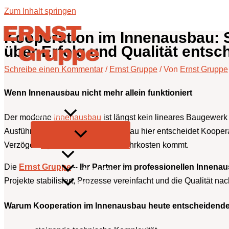
Zum Inhalt springen
Kooperation im Innenausbau: 
über Erfolg und Qualität entsc
Schreibe einen Kommentar
/
Ernst Gruppe
/ Von
Ernst Gruppe
Ernst Gruppe
Wenn Innenausbau nicht mehr allein funktioniert
Leistungen
Über uns
Der moderne
Innenausbau
ist längst kein lineares Baugewerk
Ausführung und Koordination. Genau hier entscheidet Kooperati
Verzögerungen, Konflikten und Mehrkosten kommt.
FAQ
Die
Ernst Gruppe
– Ihr Partner im professionellen Innena
Partner werden
Projekte stabilisiert, Prozesse vereinfacht und die Qualität nac
Blog
Kontakt
Warum Kooperation im Innenausbau heute entscheidender i
Datenschutz
Impressum