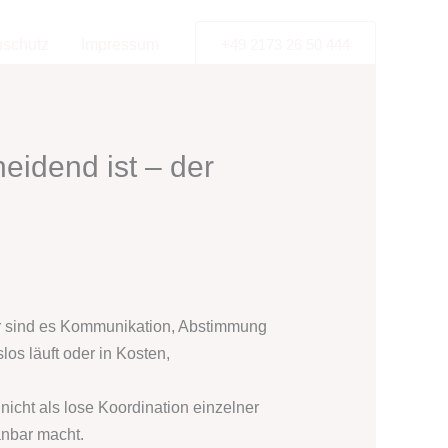
nschutz
Impressum
+49 2173 26 50 444
idend ist – der
ger sind es Kommunikation, Abstimmung
os läuft oder in Kosten,
icht als lose Koordination einzelner
anbar macht.