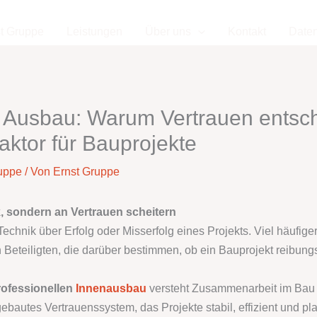
t Gruppe
Leistungen
Über uns
Kontakt
Date
Ausbau: Warum Vertrauen entsche
aktor für Bauprojekte
uppe
/ Von
Ernst Gruppe
, sondern an Vertrauen scheitern
 Technik über Erfolg oder Misserfolg eines Projekts. Viel häufi
Beteiligten, die darüber bestimmen, ob ein Bauprojekt reibungsl
rofessionellen
Innenausbau
versteht Zusammenarbeit im Bau n
ebautes Vertrauenssystem, das Projekte stabil, effizient und pl