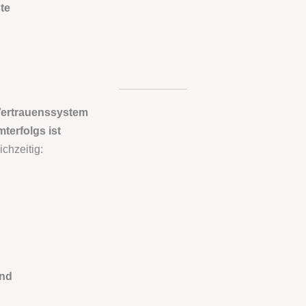
te
 Vertrauenssystem
terfolgs ist
chzeitig:
ind