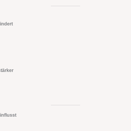
indert
tärker
influsst