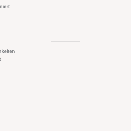
niert
hkeiten
t