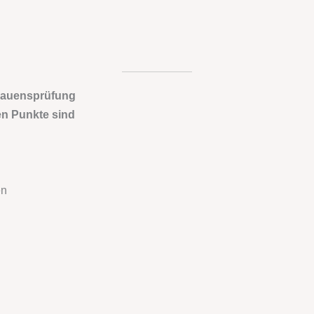
trauensprüfung
en Punkte sind
en
u