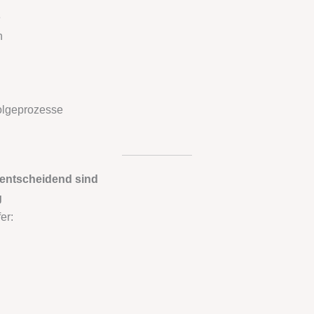
e
n
olgeprozesse
 entscheidend sind
g
er: