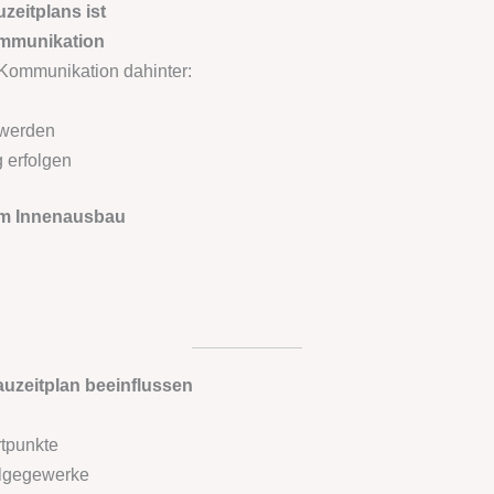
eitplans ist
ommunikation
e Kommunikation dahinter:
 werden
 erfolgen
im Innenausbau
auzeitplan beeinflussen
rtpunkte
olgegewerke