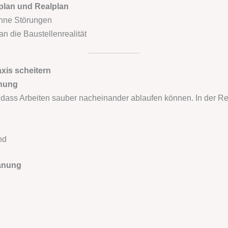
plan und Realplan
ohne Störungen
 die Baustellenrealität
xis scheitern
anung
dass Arbeiten sauber nacheinander ablaufen können. In der Rea
nd
lanung