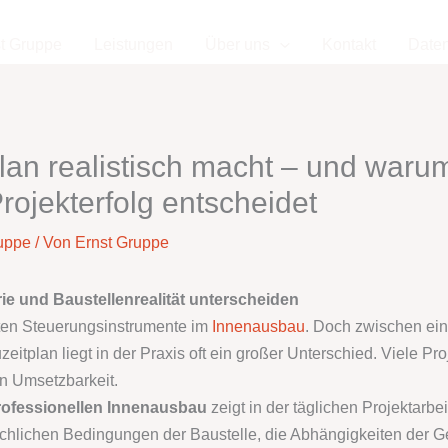
t Gruppe
Leistungen
Über uns
Kontakt
Date
lan realistisch macht – und waru
ojekterfolg entscheidet
uppe
/ Von
Ernst Gruppe
e und Baustellenrealität unterscheiden
gsten Steuerungsinstrumente im
Innenausbau
. Doch zwischen ein
itplan liegt in der Praxis oft ein großer Unterschied. Viele Pro
n Umsetzbarkeit.
professionellen Innenausbau
zeigt in der täglichen Projektarbe
sächlichen Bedingungen der Baustelle, die Abhängigkeiten der