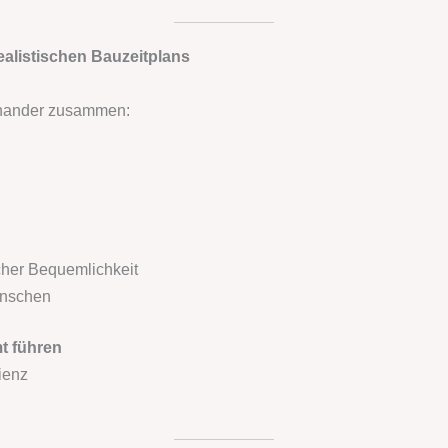
ealistischen Bauzeitplans
einander zusammen:
cher Bequemlichkeit
ünschen
mt führen
ienz